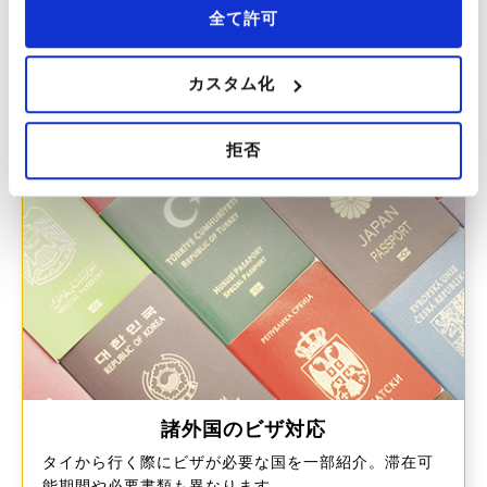
全て許可
リエントリーパーミット
カスタム化
タイを出国するとビザは消滅するため、再入国許可証
が必要です。2種類から選べます。
拒否
諸外国のビザ対応
タイから行く際にビザが必要な国を一部紹介。滞在可
能期間や必要書類も異なります。