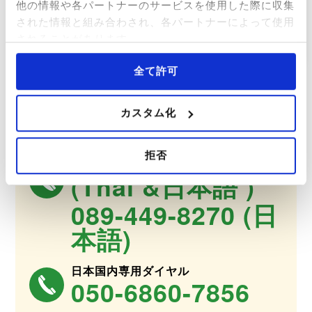
細かいところまで気配り、質問への丁寧回答を満
他の情報や各パートナーのサービスを使用した際に収集
足したタイ好きな女性
された情報と組み合わされ、各パートナーによって使用
されることがあります。
続きを見る
全て許可
カスタム化
タイ国内専用ダイヤル
02-258-6126
094-993-3883
拒否
(Thai &日本語 )
089-449-8270 (日
本語)
日本国内専用ダイヤル
050-6860-7856