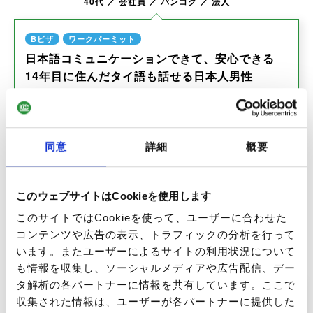
40代
会社員
バンコク
法人
Bビザ
ワークパーミット
日本語コミュニケーションできて、安心できる
14年目に住んだタイ語も話せる日本人男性
続きを見る
同意
詳細
概要
このウェブサイトはCookieを使用します
このサイトではCookieを使って、ユーザーに合わせた
A様
コンテンツや広告の表示、トラフィックの分析を行って
います。またユーザーによるサイトの利用状況について
40代
会社員
バンコク
法人
も情報を収集し、ソーシャルメディアや広告配信、デー
タ解析の各パートナーに情報を共有しています。ここで
Bビザ
ワークパーミット
収集された情報は、ユーザーが各パートナーに提供した