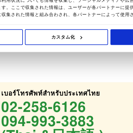
รถเพิ่มสมาชิกที่
ます。ここで収集された情報は、ユーザーが各パートナーに提
500,000 บาท
に収集された情報と組み合わされ、各パートナーによって使用
カスタム化
ดยอัตโนมัติเมื่อเดินทางเข้าประเทศไทยอีกครั้ง หรือต้อง
เบอร์โทรศัพท์สำหรับประเทศไทย
02-258-6126
094-993-3883