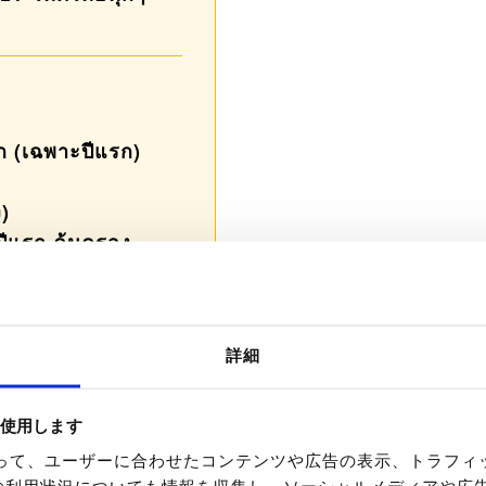
ก (เฉพาะปีแรก)
1
ง)
ปีแรก คุ้มครอง
ิน (ใช้แต้ม)
ักรเกิน 90 วัน
詳細
(ใช้แต้ม)
を使用します
を使って、ユーザーに合わせたコンテンツや広告の表示、トラフ
เพื่อใช้สำหรับการ
の利用状況についても情報を収集し、ソーシャルメディアや広