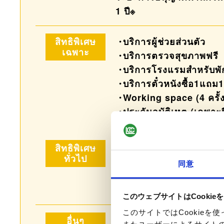
1 ปี※
สิทธิพิเศษ
บริการผู้ช่วยส่วนตัว
เฉพาะ
บริการตรวจสุขภาพฟรี
บริการโรงแรมสำหรับพั
บริการตั๋วหนังซื้อ1แถม
Working space (4 ครั้
ประกันอุบัติเหตุ (เฉพาะ
365 วัน)
สิทธิพิเศษ
บริการ Lounge ที่สนามบ
ทั่วไป
บริการแจ้งอยู่ราชอาณาจ
同意
(ใช้แต้ม)
ส่วนลดจากร้านค้าต่างๆ 
このウェブサイトはCookie
このサイトではCookie
อื่นๆ
ผู้สมัครจะได้รับ 55 แต้ม 
またユーザーによるサイト