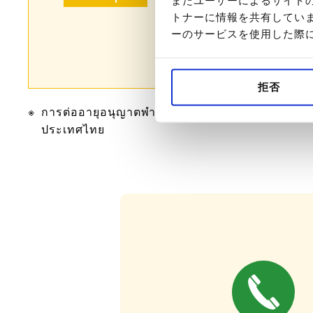
แลกบริการต่างๆ และสามา
トナーに情報を共有してい
เป็นครอบครัว ท่านละ 1,
ーのサービスを使用した際
(รวมภาษีมูลค่าเพิ่ม)
拒否
การต่ออายุอนุญาตพำนักในประเทศไทยจะต่ออายุเองโ
ประเทศไทย