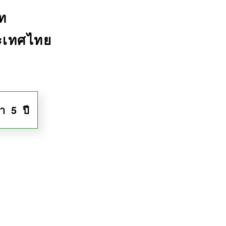
ท
ระเทศไทย
า 5 ปี