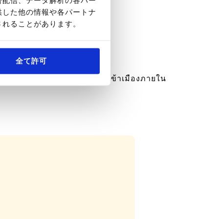
供した他の情報や各パートナ
されることがあります。
全て許可
ดำเนินการที่สำนักงานตรวจคนเข้าเมืองภายใน