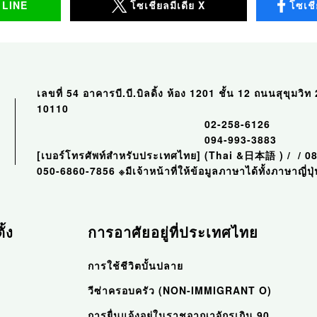
ย LINE
โซเชียลมีเดีย X
โซเชี
เลขที่ 54 อาคารบี.บี.บิลดิ้ง ห้อง 1201 ชั้น 12 ถนนสุข
10110
02-258-6126
094-993-3883
[เบอร์โทรศัพท์สำหรับประเทศไทย]
(Thai &日本語 )
/
/
0
050-6860-7856
※มีเจ้าหน้าที่ให้ข้อมูลภาษาได้ทั้งภาษาญ
ั้ง
การอาศัยอยู่ที่ประเทศไทย
การใช้ชีวิตบั้นปลาย
วีซ่าครอบครัว (NON-IMMIGRANT O)
การยื่นแจ้งอยู่ในราชอาณาจักรเกิน 90