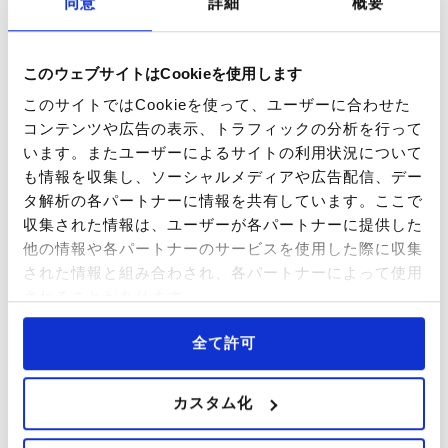
同意
詳細
概要
このウェブサイトはCookieを使用します
จดหมายอีเลกทรอนิกส์
โปรดระบุ
このサイトではCookieを使って、ユーザーに合わせた
コンテンツや広告の表示、トラフィックの分析を行って
います。またユーザーによるサイトの利用状況について
も情報を収集し、ソーシャルメディアや広告配信、デー
เบอร์โทรศัพท์
ไม่กำหนด
タ解析の各パートナーに情報を共有しています。ここで
収集された情報は、ユーザーが各パートナーに提供した
他の情報や各パートナーのサービスを使用した際に収集
された情報と組み合わされ、各パートナーによって使用
されることがあります。
ชื่อบริษัท
ไม่กำหนด
全て許可
カスタム化
ที่อยู่อาศัย
ไม่กำหนด