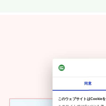
เนื่องจากขั้น
同意
จึงทำให้ท่านเกิดคว
このウェブサイトはCookie