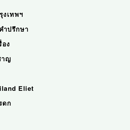
รุงเทพฯ
้คำปรึกษา
ื่อง
วชาญ
iland Eliet
มรดก