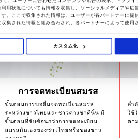
を使って、ユーザーに合わせたコンテンツや広告の表示、トラフ
の利用状況についても情報を収集し、ソーシャルメディアや広
ます。ここで収集された情報は、ユーザーが各パートナーに提
に収集された情報と組み合わされ、各パートナーによって使用
カスタム化
การจดทะเบียนสมรส
ขั้นตอนการขอยื่นจดทะเบียนสมรส
ลำด
ระหว่างชาวไทยและชาวต่างชาตินั้น มี
ใช้
ขั้นตอนที่ซับซ้อนกว่าการจดทะเบียน
ตาม
สมรสกันเองของชาวไทยหรือของชาว
ต่างชาติ